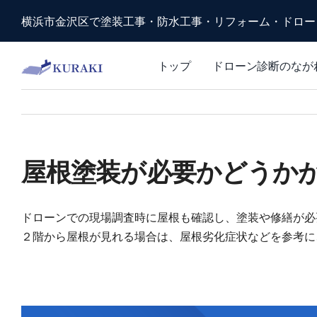
Skip
横浜市金沢区で塗装工事・防水工事・リフォーム・ドロー
to
content
トップ
ドローン診断のなが
屋根塗装が必要かどうか
ドローンでの現場調査時に屋根も確認し、塗装や修繕が必
２階から屋根が見れる場合は、屋根劣化症状などを参考に